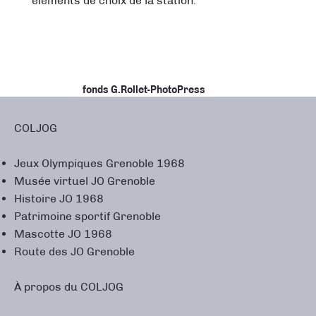
éléments de choix de la station.
fonds G.Rollet-PhotoPress
COLJOG
Jeux Olympiques Grenoble 1968
Musée virtuel JO Grenoble
Histoire JO 1968
Patrimoine sportif Grenoble
Mascotte JO 1968
Route des JO Grenoble
À propos du COLJOG