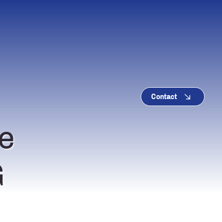
Contact
e
G