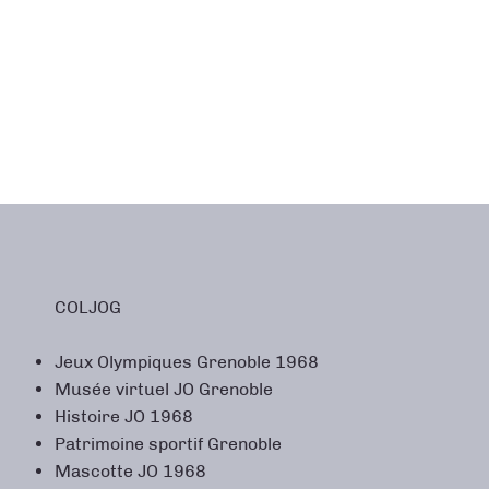
COLJOG
Jeux Olympiques Grenoble 1968
Musée virtuel JO Grenoble
Histoire JO 1968
Patrimoine sportif Grenoble
Mascotte JO 1968