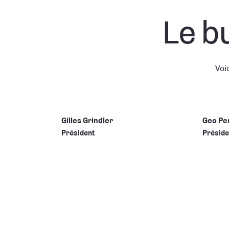
Le b
Voi
Gilles Grindler
Geo Per
Président
Préside