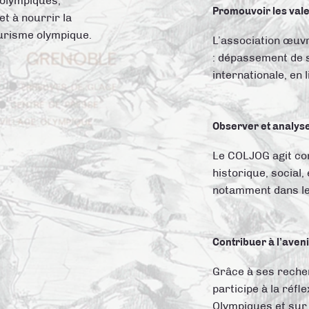
 olympiques,
Promouvoir les val
et à nourrir la
ourisme olympique.
L’association œuvr
: dépassement de s
internationale, en 
Observer et analyse
Le COLJOG agit com
historique, social
notamment dans les
Contribuer à l’aveni
Grâce à ses recher
participe à la réfl
Olympiques et sur