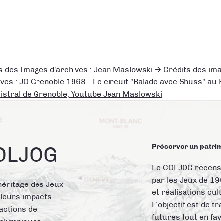
s des Images d'archives : Jean Maslowski 🡪 Crédits des im
ives :
JO Grenoble 1968 - Le circuit "Balade avec Shuss" au
istral de Grenoble, Youtube Jean Maslowski
Préserver un patri
COLJOG
Le COLJOG recense,
par les Jeux de 196
héritage des Jeux
et réalisations cul
 leurs impacts
L’objectif est de 
 actions de
futures tout en fa