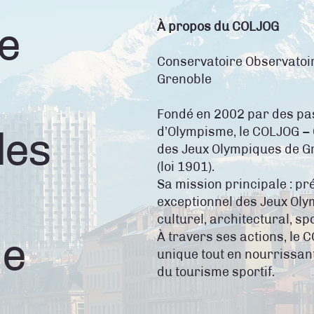
e
À propos du COLJOG
Conservatoire Observatoi
Grenoble
Fondé en 2002 par des pas
des
d’Olympisme, le COLJOG –
des Jeux Olympiques de G
(loi 1901).
Sa mission principale : pr
exceptionnel des Jeux Olym
culturel, architectural, sp
de
À travers ses actions, le 
unique tout en nourrissant
du tourisme sportif.