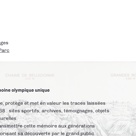
ages
 Parc
moine olympique unique
 protège et met en valeur les traces laissées
8 : sites sportifs, archives, témoignages, objets
turelles.
transmettre cette mémoire aux générations
vorisant sa découverte par le grand public.