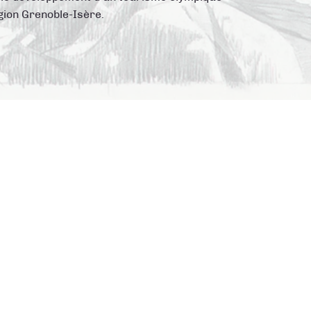
gion Grenoble-Isère.