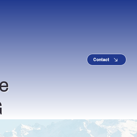
Contact
e
G