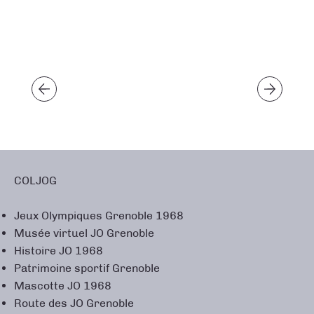
COLJOG
Jeux Olympiques Grenoble 1968
Musée virtuel JO Grenoble
Histoire JO 1968
Patrimoine sportif Grenoble
Mascotte JO 1968
Route des JO Grenoble