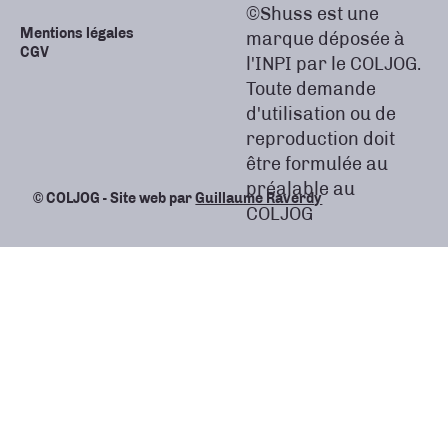
©Shuss est une
Mentions légales
marque déposée à
CGV
l'INPI par le COLJOG.
Toute demande
d'utilisation ou de
reproduction doit
être formulée au
préalable au
© COLJOG - Site web par
Guillaume Raverdy
COLJOG