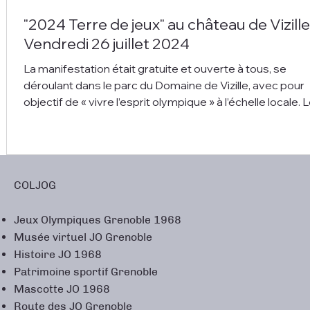
"2024 Terre de jeux" au château de Vizille
Vendredi 26 juillet 2024
La manifestation était gratuite et ouverte à tous, se
déroulant dans le parc du Domaine de Vizille, avec pour
objectif de « vivre l’esprit olympique » à l’échelle locale. Le
moment “fort” de la journée : l’arrivée spectaculaire du r
Relais Isère Terre de Jeux 2024 par parapente.
L’atmosphère était conviviale, familiale, mêlant sport, cu
et patrimoine. Le COLJOG, acteur référent sur la mémo
et le patrimoine olympique en Isère, a été associé à la
COLJOG
Journée Olympique
Jeux Olympiques Grenoble 1968
Musée virtuel JO Grenoble
Histoire JO 1968
Patrimoine sportif Grenoble
Mascotte JO 1968
Route des JO Grenoble