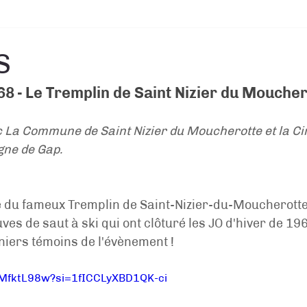
S
8 - Le Tremplin de Saint Nizier du Moucher
c La Commune de Saint Nizier du Moucherotte et la C
ne de Gap.
e du fameux Tremplin de Saint-Nizier-du-Moucherotte
es de saut à ski qui ont clôturé les JO d'hiver de 196
iers témoins de l'évènement !
SMfktL98w?si=1fICCLyXBD1QK-ci