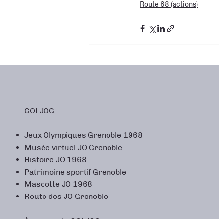
Route 68 (actions)
COLJOG
Jeux Olympiques Grenoble 1968
Musée virtuel JO Grenoble
Histoire JO 1968
Patrimoine sportif Grenoble
Mascotte JO 1968
Route des JO Grenoble