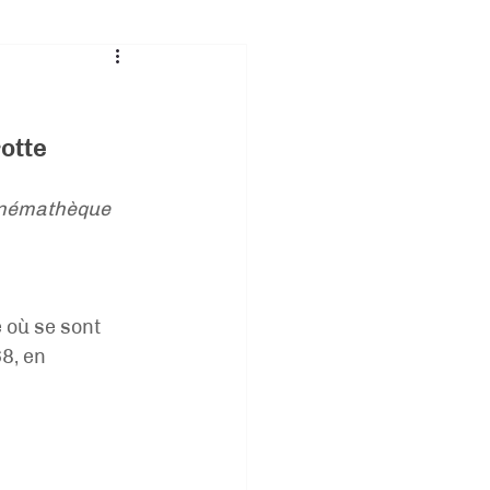
otte
inémathèque 
 où se sont 
8, en 