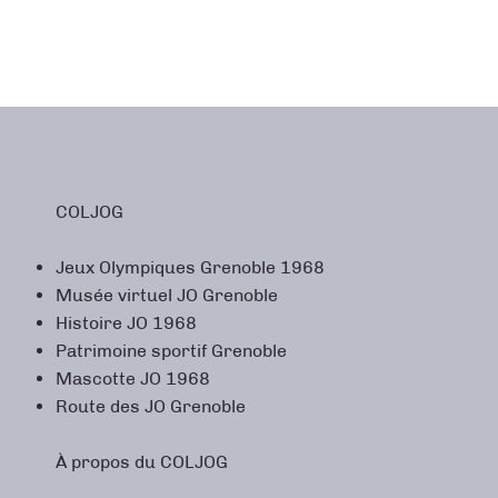
COLJOG
Jeux Olympiques Grenoble 1968
Musée virtuel JO Grenoble
Histoire JO 1968
Patrimoine sportif Grenoble
Mascotte JO 1968
Route des JO Grenoble
À propos du COLJOG