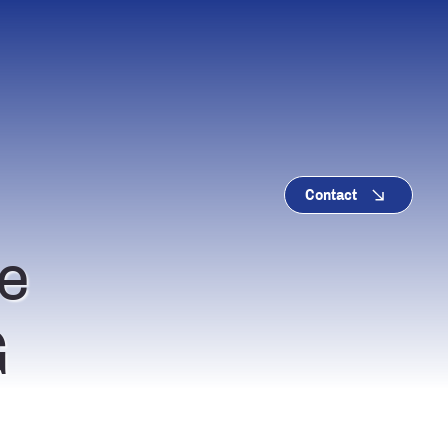
Contact
e
G