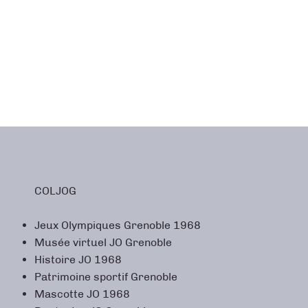
COLJOG
Jeux Olympiques Grenoble 1968
Musée virtuel JO Grenoble
Histoire JO 1968
Patrimoine sportif Grenoble
Mascotte JO 1968