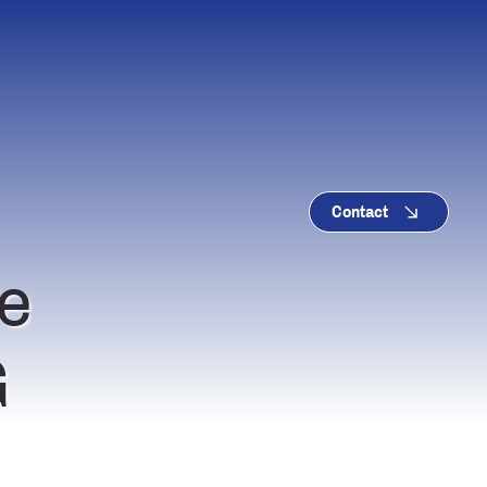
Contact
e
G