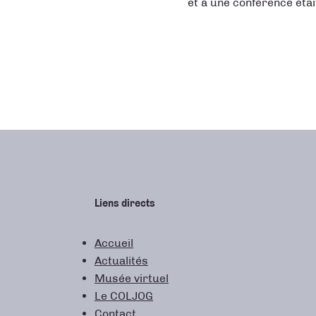
et à une conférence était
Liens directs
Accueil
Actualités
Musée virtuel
Le COLJOG
Contact