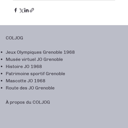
COLJOG
Jeux Olympiques Grenoble 1968
Musée virtuel JO Grenoble
Histoire JO 1968
Patrimoine sportif Grenoble
Mascotte JO 1968
Route des JO Grenoble
À propos du COLJOG