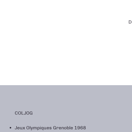
D
COLJOG
Jeux Olympiques Grenoble 1968